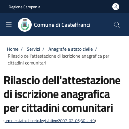
Salta al contenuto principale
Skip to footer content
Regione Campania
Comune di Castelfranci
Briciole di pane
Home
/
Servizi
/
Anagrafe e stato civile
/
Rilascio dell'attestazione di iscrizione anagrafica per
cittadini comunitari
Rilascio dell'attestazione
di iscrizione anagrafica
per cittadini comunitari
(
urn:nir:stato:decreto.legislativo:2007-02-06;30~art9
)