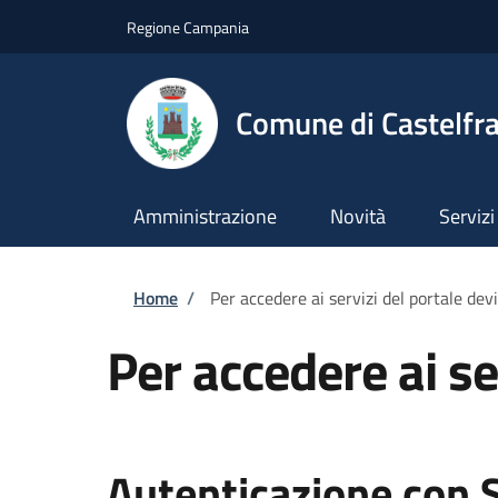
Salta al contenuto principale
Skip to footer content
Regione Campania
Comune di Castelfra
Amministrazione
Novità
Servizi
Briciole di pane
Home
/
Per accedere ai servizi del portale dev
Per accedere ai se
Autenticazione con 