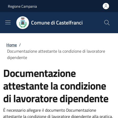
Salta al contenuto principale
Skip to footer content
Regione Campania
Comune di Castelfranci
Briciole di pane
Home
/
Documentazione attestante la condizione di lavoratore
dipendente
Documentazione
attestante la condizione
di lavoratore dipendente
È necessario allegare il documento Documentazione
attestante la condizione di lavoratore dipendente alla pratica.