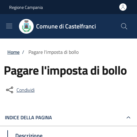
Salta al contenuto principale
Skip to footer content
Regione Campania
Comune di Castelfranci
Briciole di pane
Home
/
Pagare l'imposta di bollo
Pagare l'imposta di bollo
Condividi
INDICE DELLA PAGINA
Descrizione