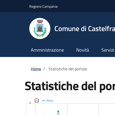
Salta al contenuto principale
Skip to footer content
Regione Campania
Comune di Castelfra
Amministrazione
Novità
Servizi
Briciole di pane
Home
/
Statistiche del portale
Statistiche del po