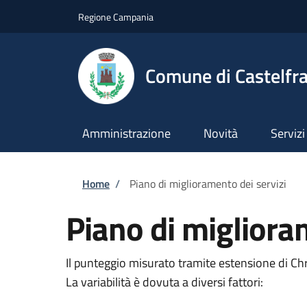
Salta al contenuto principale
Skip to footer content
Regione Campania
Comune di Castelfra
Amministrazione
Novità
Servizi
Briciole di pane
Home
/
Piano di miglioramento dei servizi
Piano di migliora
Il punteggio misurato tramite estensione di C
La variabilità è dovuta a diversi fattori: