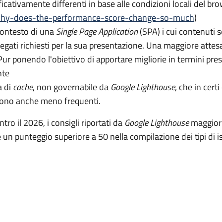
icativamente differenti in base alle condizioni locali del br
why-does-the-performance-score-change-so-much
)
contesto di una
Single Page Application
(SPA) i cui contenuti s
legati richiesti per la sua presentazione. Una maggiore attes
ur ponendo l'obiettivo di apportare migliorie in termini presta
nte
a di
cache
, non governabile da
Google Lighthouse
, che in cert
 sono anche meno frequenti.
tro il 2026, i consigli riportati da
Google Lighthouse
maggiorm
 un punteggio superiore a 50 nella compilazione dei tipi di i