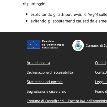
di punteggio:
esplicitando gli attributi
width
e
height
sull
evitando gli spostamenti causati da elemen
Comune di Ca
Footer menu
Area riservata
Crediti
Dichiarazione di accessibilità
Contatt
Statistiche del portale
Leggi l
Segnalazione disservizio
Piano d
Comune di Castelfranci - Partita IVA dell'ammin