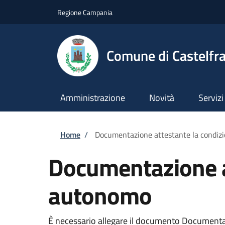
Salta al contenuto principale
Skip to footer content
Regione Campania
Comune di Castelfra
Amministrazione
Novità
Servizi
Briciole di pane
Home
/
Documentazione attestante la condizi
Documentazione at
autonomo
È necessario allegare il documento Documentaz