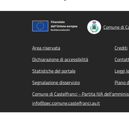
Comune di Ca
Footer menu
Area riservata
Crediti
Dichiarazione di accessibilità
Contatt
Statistiche del portale
Leggi l
Segnalazione disservizio
Piano d
Comune di Castelfranci - Partita IVA dell'ammin
info@pec.comune.castelfranci.av.it