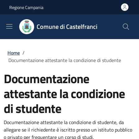
Salta al contenuto principale
Skip to footer content
Regione Campania
Comune di Castelfranci
Briciole di pane
Home
/
Documentazione attestante la condizione di studente
Documentazione
attestante la condizione
di studente
Documentazione attestante la condizione di studente, da
allegare se il richiedente è iscritto presso un istituto pubblico
o privato per frequentare un corso di studi.