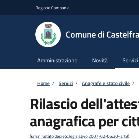
Salta al contenuto principale
Skip to footer content
Regione Campania
Comune di Castelfra
Amministrazione
Novità
Servizi
Briciole di pane
Home
/
Servizi
/
Anagrafe e stato civile
/
Rilascio dell'attes
anagrafica per cit
(
urn:nir:stato:decreto.legislativo:2007-02-06;30~art9
)