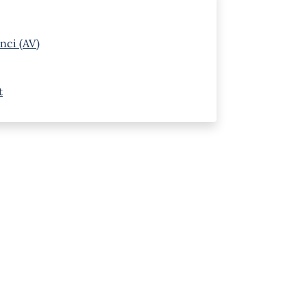
nci (AV)
t