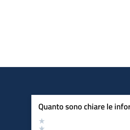
Quanto sono chiare le info
Valutazione
Valuta 5 stelle su 5
Valuta 4 stelle su 5