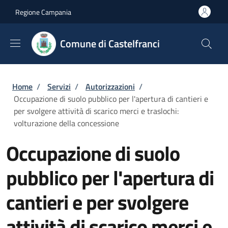
Salta al contenuto principale
Skip to footer content
Regione Campania
Comune di Castelfranci
Briciole di pane
Home
/
Servizi
/
Autorizzazioni
/
Occupazione di suolo pubblico per l'apertura di cantieri e
per svolgere attività di scarico merci e traslochi:
volturazione della concessione
Occupazione di suolo
pubblico per l'apertura di
cantieri e per svolgere
attività di scarico merci e