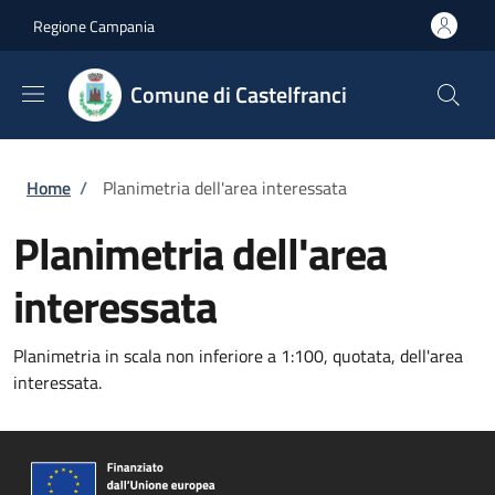
Salta al contenuto principale
Skip to footer content
Regione Campania
Comune di Castelfranci
Briciole di pane
Home
/
Planimetria dell'area interessata
Planimetria dell'area
interessata
Planimetria in scala non inferiore a 1:100, quotata, dell'area
interessata.