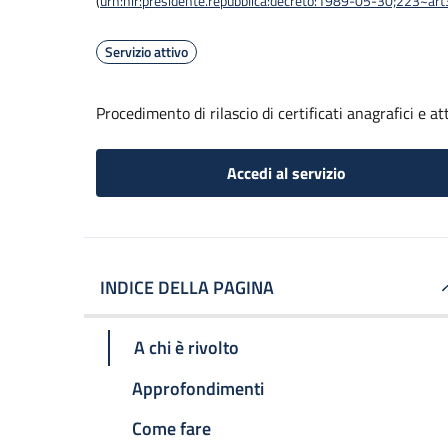
(
urn:nir:presidente.repubblica:decreto:1989-05-30;223~ar
Servizio attivo
Procedimento di rilascio di certificati anagrafici e att
Accedi al servizio
INDICE DELLA PAGINA
A chi è rivolto
Approfondimenti
Come fare