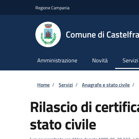
Salta al contenuto principale
Skip to footer content
Regione Campania
Comune di Castelfra
Amministrazione
Novità
Servizi
Briciole di pane
Home
/
Servizi
/
Anagrafe e stato civile
/
Rilascio di certific
stato civile