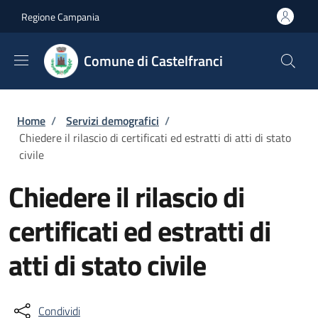
Salta al contenuto principale
Skip to footer content
Regione Campania
Comune di Castelfranci
Briciole di pane
Home
/
Servizi demografici
/
Chiedere il rilascio di certificati ed estratti di atti di stato
civile
Chiedere il rilascio di
certificati ed estratti di
atti di stato civile
Condividi