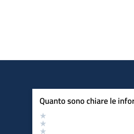
Quanto sono chiare le info
Valutazione
Valuta 5 stelle su 5
Valuta 4 stelle su 5
Valuta 3 stelle su 5