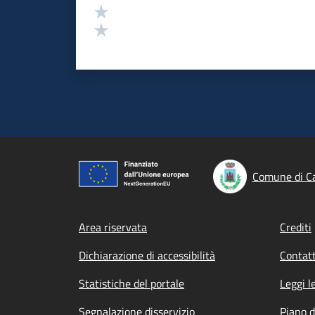
Valuta 2 stelle su 5
Valuta 1 stelle su 5
Comune di Ca
Footer menu
Area riservata
Crediti
Dichiarazione di accessibilità
Contatt
Statistiche del portale
Leggi l
Segnalazione disservizio
Piano d