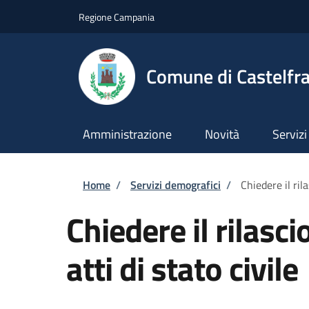
Salta al contenuto principale
Skip to footer content
Regione Campania
Comune di Castelfra
Amministrazione
Novità
Servizi
Briciole di pane
Home
/
Servizi demografici
/
Chiedere il rila
Chiedere il rilasci
atti di stato civile