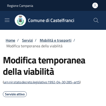
Salta al contenuto principale
Skip to footer content
Regione Campania
Comune di Castelfranci
Briciole di pane
Home
/
Servizi
/
Mobilità e trasporti
/
Modifica temporanea della viabilità
Modifica temporanea
della viabilità
(
urn:nir:stato:decreto.legislativo:1992-04-30;285~art5
)
Servizio attivo