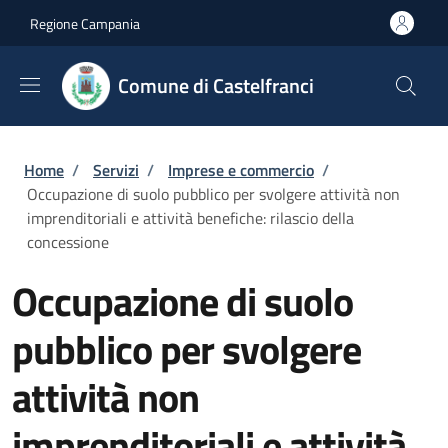
Salta al contenuto principale
Skip to footer content
Regione Campania
Comune di Castelfranci
Briciole di pane
Home
/
Servizi
/
Imprese e commercio
/
Occupazione di suolo pubblico per svolgere attività non
imprenditoriali e attività benefiche: rilascio della
concessione
Occupazione di suolo
pubblico per svolgere
attività non
imprenditoriali e attività