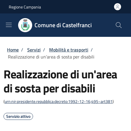
Salta al contenuto principale
Skip to footer content
Regione Campania
Comune di Castelfranci
Briciole di pane
Home
/
Servizi
/
Mobilità e trasporti
/
Realizzazione di un'area di sosta per disabili
Realizzazione di un'area
di sosta per disabili
(
urn:nir:presidente.repubblica:decreto:1992-12-16;495~art381
)
Servizio attivo