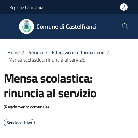
Salta al contenuto principale
Skip to footer content
Regione Campania
Comune di Castelfranci
Briciole di pane
Home
/
Servizi
/
Educazione e formazione
/
Mensa scolastica: rinuncia al servizio
Mensa scolastica:
rinuncia al servizio
(Regolamento comunale)
Servizio attivo