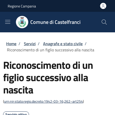
Salta al contenuto principale
Skip to footer content
Regione Campania
Comune di Castelfranci
Briciole di pane
Home
/
Servizi
/
Anagrafe e stato civile
/
Riconoscimento di un figlio successivo alla nascita
Riconoscimento di un
figlio successivo alla
nascita
(
urn:nir:stato:regio.decreto:1942-03-16;262~art254
)
Servizio attivo