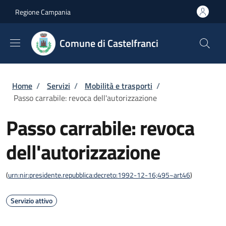
Salta al contenuto principale
Skip to footer content
Regione Campania
Comune di Castelfranci
Briciole di pane
Home
/
Servizi
/
Mobilità e trasporti
/
Passo carrabile: revoca dell'autorizzazione
Passo carrabile: revoca
dell'autorizzazione
(
urn:nir:presidente.repubblica:decreto:1992-12-16;495~art46
)
Servizio attivo