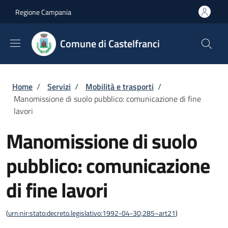
Salta al contenuto principale
Skip to footer content
Regione Campania
Comune di Castelfranci
Briciole di pane
Home
/
Servizi
/
Mobilità e trasporti
/
Manomissione di suolo pubblico: comunicazione di fine
lavori
Manomissione di suolo
pubblico: comunicazione
di fine lavori
(
urn:nir:stato:decreto.legislativo:1992-04-30;285~art21
)