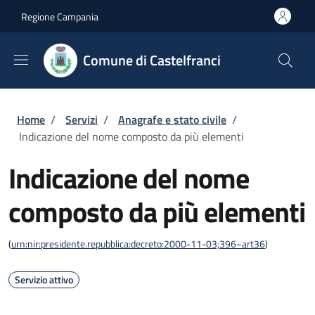
Salta al contenuto principale
Skip to footer content
Regione Campania
Comune di Castelfranci
Briciole di pane
Home
/
Servizi
/
Anagrafe e stato civile
/
Indicazione del nome composto da più elementi
Indicazione del nome
composto da più elementi
(
urn:nir:presidente.repubblica:decreto:2000-11-03;396~art36
)
Servizio attivo