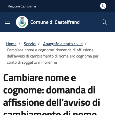
Salta al contenuto principale
Skip to footer content
Regione Campania
Comune di Castelfranci
Briciole di pane
Home
/
Servizi
/
Anagrafe e stato civile
/
Cambiare nome e cognome: domanda di affissione
dell’avviso di cambiamento di nome e/o cognome per
conto di soggetto minorenne
Cambiare nome e
cognome: domanda di
affissione dell’avviso di
cambiamento di nome