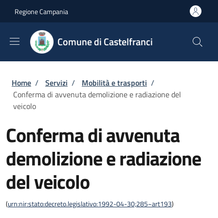
Salta al contenuto principale
Skip to footer content
Regione Campania
Comune di Castelfranci
Briciole di pane
Home
/
Servizi
/
Mobilità e trasporti
/
Conferma di avvenuta demolizione e radiazione del
veicolo
Conferma di avvenuta
demolizione e radiazione
del veicolo
(
urn:nir:stato:decreto.legislativo:1992-04-30;285~art193
)