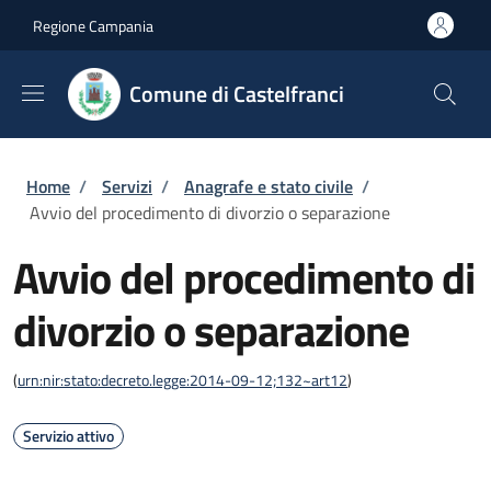
Salta al contenuto principale
Skip to footer content
Regione Campania
Comune di Castelfranci
Briciole di pane
Home
/
Servizi
/
Anagrafe e stato civile
/
Avvio del procedimento di divorzio o separazione
Avvio del procedimento di
divorzio o separazione
(
urn:nir:stato:decreto.legge:2014-09-12;132~art12
)
Servizio attivo