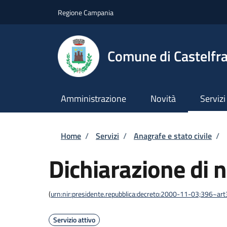
Salta al contenuto principale
Skip to footer content
Regione Campania
Comune di Castelfra
Amministrazione
Novità
Servizi
Briciole di pane
Home
/
Servizi
/
Anagrafe e stato civile
/
Dichiarazione di n
(
urn:nir:presidente.repubblica:decreto:2000-11-03;396~ar
Servizio attivo