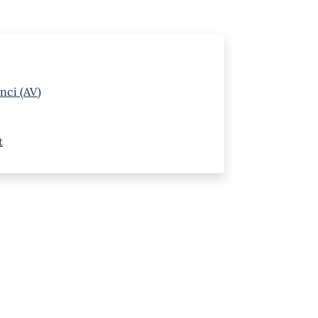
nci (AV)
t