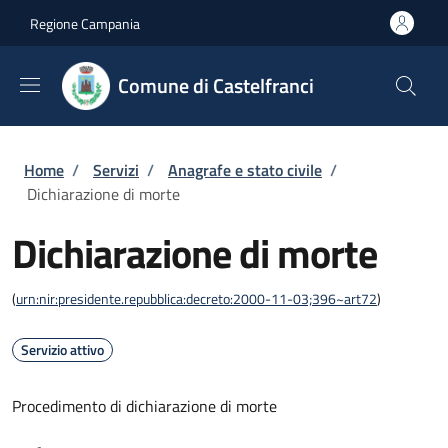
Salta al contenuto principale
Skip to footer content
Regione Campania
Comune di Castelfranci
Briciole di pane
Home
/
Servizi
/
Anagrafe e stato civile
/
Dichiarazione di morte
Dichiarazione di morte
(
urn:nir:presidente.repubblica:decreto:2000-11-03;396~art72
)
Servizio attivo
Procedimento di dichiarazione di morte