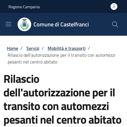
Salta al contenuto principale
Skip to footer content
Regione Campania
Comune di Castelfranci
Briciole di pane
Home
/
Servizi
/
Mobilità e trasporti
/
Rilascio dell'autorizzazione per il transito con automezzi
pesanti nel centro abitato
Rilascio
dell'autorizzazione per il
transito con automezzi
pesanti nel centro abitato