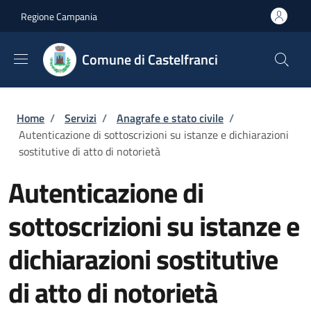
Salta al contenuto principale
Skip to footer content
Regione Campania
Comune di Castelfranci
Briciole di pane
Home
/
Servizi
/
Anagrafe e stato civile
/
Autenticazione di sottoscrizioni su istanze e dichiarazioni
sostitutive di atto di notorietà
Autenticazione di
sottoscrizioni su istanze e
dichiarazioni sostitutive
di atto di notorietà