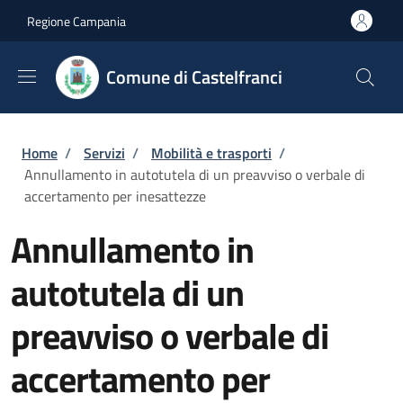
Salta al contenuto principale
Skip to footer content
Regione Campania
Comune di Castelfranci
Briciole di pane
Home
/
Servizi
/
Mobilità e trasporti
/
Annullamento in autotutela di un preavviso o verbale di
accertamento per inesattezze
Annullamento in
autotutela di un
preavviso o verbale di
accertamento per