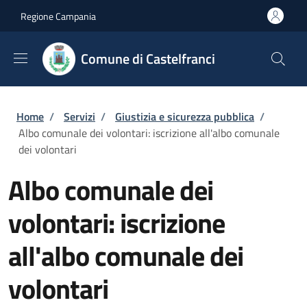
Salta al contenuto principale
Skip to footer content
Regione Campania
Comune di Castelfranci
Briciole di pane
Home
/
Servizi
/
Giustizia e sicurezza pubblica
/
Albo comunale dei volontari: iscrizione all'albo comunale
dei volontari
Albo comunale dei
volontari: iscrizione
all'albo comunale dei
volontari