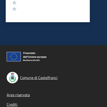
Valuta 2 stelle su 5
Valuta 1 stelle su 5
Comune di Castelfranci
Footer menu
Area riservata
Crediti