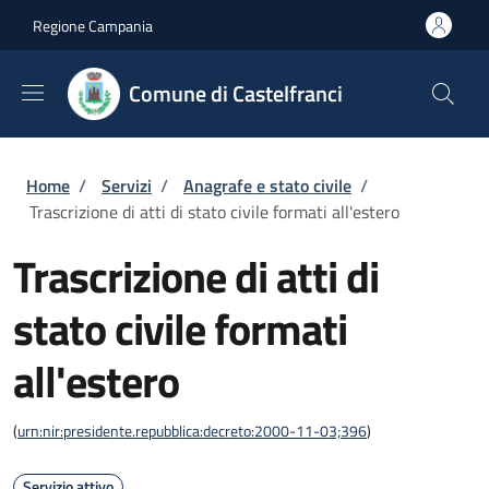
Salta al contenuto principale
Skip to footer content
Regione Campania
Comune di Castelfranci
Briciole di pane
Home
/
Servizi
/
Anagrafe e stato civile
/
Trascrizione di atti di stato civile formati all'estero
Trascrizione di atti di
stato civile formati
all'estero
(
urn:nir:presidente.repubblica:decreto:2000-11-03;396
)
Servizio attivo