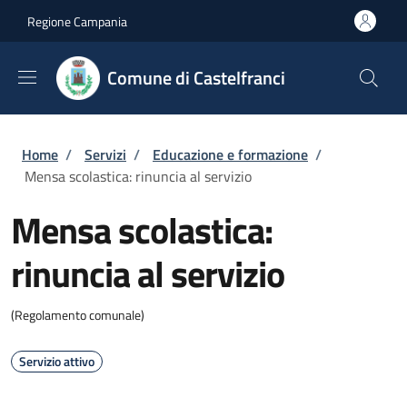
Salta al contenuto principale
Skip to footer content
Regione Campania
Comune di Castelfranci
Briciole di pane
Home
/
Servizi
/
Educazione e formazione
/
Mensa scolastica: rinuncia al servizio
Mensa scolastica:
rinuncia al servizio
(Regolamento comunale)
Servizio attivo