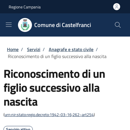
Salta al contenuto principale
Skip to footer content
Regione Campania
Comune di Castelfranci
Briciole di pane
Home
/
Servizi
/
Anagrafe e stato civile
/
Riconoscimento di un figlio successivo alla nascita
Riconoscimento di un
figlio successivo alla
nascita
(
urn:nir:stato:regio.decreto:1942-03-16;262~art254
)
Servizio attivo