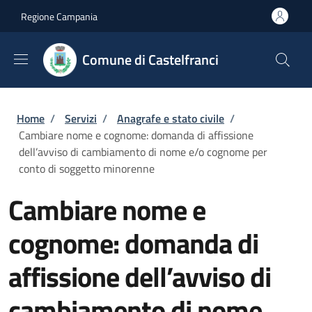
Salta al contenuto principale
Skip to footer content
Regione Campania
Comune di Castelfranci
Briciole di pane
Home
/
Servizi
/
Anagrafe e stato civile
/
Cambiare nome e cognome: domanda di affissione
dell’avviso di cambiamento di nome e/o cognome per
conto di soggetto minorenne
Cambiare nome e
cognome: domanda di
affissione dell’avviso di
cambiamento di nome