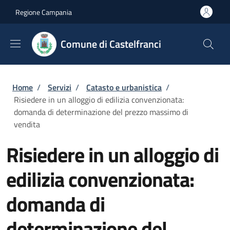
Salta al contenuto principale
Skip to footer content
Regione Campania
Comune di Castelfranci
Briciole di pane
Home
/
Servizi
/
Catasto e urbanistica
/
Risiedere in un alloggio di edilizia convenzionata:
domanda di determinazione del prezzo massimo di
vendita
Risiedere in un alloggio di
edilizia convenzionata:
domanda di
determinazione del