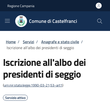
Salta al contenuto principale
Skip to footer content
Regione Campania
Comune di Castelfranci
Briciole di pane
Home
/
Servizi
/
Anagrafe e stato civile
/
Iscrizione all'albo dei presidenti di seggio
Iscrizione all'albo dei
presidenti di seggio
(
urn:nir:stato:legge:1990-03-21;53~art1
)
Servizio attivo