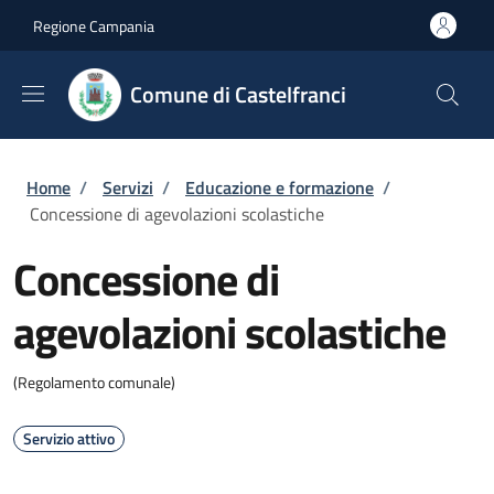
Salta al contenuto principale
Skip to footer content
Regione Campania
Comune di Castelfranci
Briciole di pane
Home
/
Servizi
/
Educazione e formazione
/
Concessione di agevolazioni scolastiche
Concessione di
agevolazioni scolastiche
(Regolamento comunale)
Servizio attivo