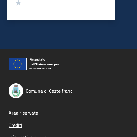
Valuta 1 stelle su 5
Comune di Castelfranci
Footer menu
Area riservata
Crediti