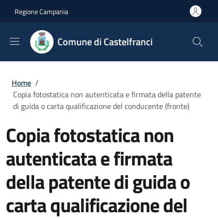
Salta al contenuto principale
Skip to footer content
Regione Campania
Comune di Castelfranci
Briciole di pane
Home
/
Copia fotostatica non autenticata e firmata della patente
di guida o carta qualificazione del conducente (fronte)
Copia fotostatica non
autenticata e firmata
della patente di guida o
carta qualificazione del