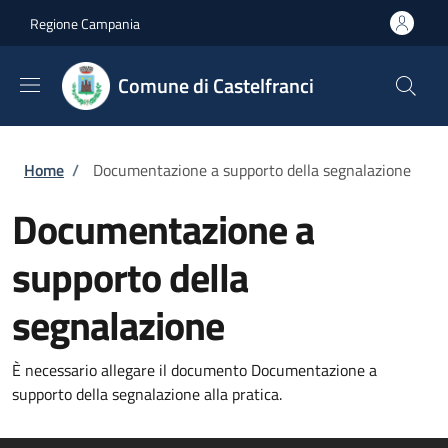
Salta al contenuto principale
Skip to footer content
Regione Campania
Comune di Castelfranci
Briciole di pane
Home
/
Documentazione a supporto della segnalazione
Documentazione a
supporto della
segnalazione
È necessario allegare il documento Documentazione a
supporto della segnalazione alla pratica.