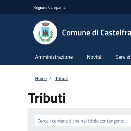
Salta al contenuto principale
Skip to footer content
Regione Campania
Comune di Castelfra
Amministrazione
Novità
Servizi
Briciole di pane
Home
/
Tributi
Tributi
Cerca i contenuti che nel titolo contengono: