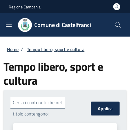
Salta al contenuto principale
Skip to footer content
Regione Campania
Comune di Castelfranci
Briciole di pane
Home
/
Tempo libero, sport e cultura
Tempo libero, sport e
cultura
Cerca i contenuti che nel
titolo contengono: