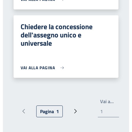
Chiedere la concessione
dell'assegno unico e
universale
VAI ALLA PAGINA
Write th
Vai a…
Pagina
1
Pagina precedente
Pagina attuale
Prossima pagina