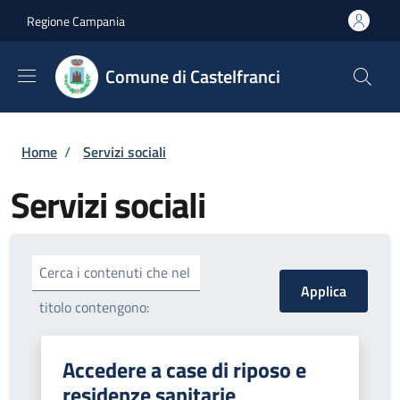
Salta al contenuto principale
Skip to footer content
Regione Campania
Comune di Castelfranci
Briciole di pane
Home
/
Servizi sociali
Servizi sociali
Cerca i contenuti che nel
titolo contengono:
Accedere a case di riposo e
residenze sanitarie