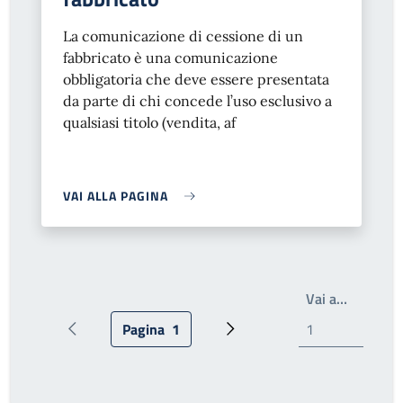
La comunicazione di cessione di un
fabbricato è una comunicazione
obbligatoria che deve essere presentata
da parte di chi concede l’uso esclusivo a
qualsiasi titolo (vendita, af
VAI ALLA PAGINA
Write th
Vai a…
Pagina
1
Pagina precedente
Pagina attuale
Prossima pagina