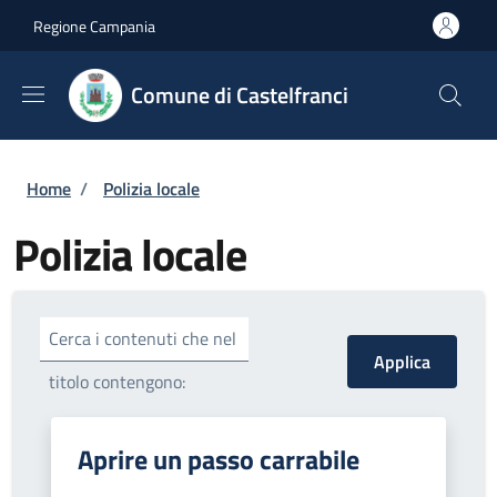
Salta al contenuto principale
Skip to footer content
Regione Campania
Comune di Castelfranci
Briciole di pane
Home
/
Polizia locale
Polizia locale
Cerca i contenuti che nel
titolo contengono:
Aprire un passo carrabile