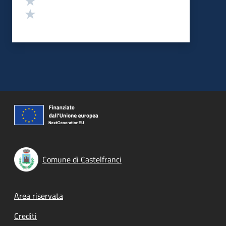
Valuta 1 stelle su 5
Comune di Castelfranci
Footer menu
Area riservata
Crediti