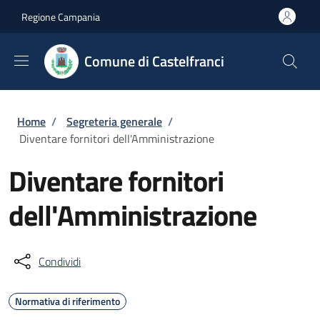
Salta al contenuto principale
Skip to footer content
Regione Campania
Comune di Castelfranci
Briciole di pane
Home
/
Segreteria generale
/
Diventare fornitori dell'Amministrazione
Diventare fornitori
dell'Amministrazione
Condividi
Normativa di riferimento