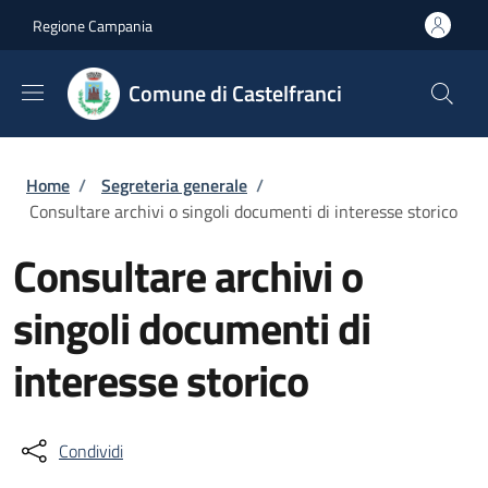
Salta al contenuto principale
Skip to footer content
Regione Campania
Comune di Castelfranci
Briciole di pane
Home
/
Segreteria generale
/
Consultare archivi o singoli documenti di interesse storico
Consultare archivi o
singoli documenti di
interesse storico
Condividi