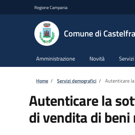
Salta al contenuto principale
Skip to footer content
Regione Campania
Comune di Castelfra
Amministrazione
Novità
Servizi
Briciole di pane
Home
/
Servizi demografici
/
Autenticare la 
Autenticare la sot
di vendita di beni 