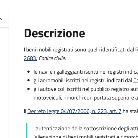
Descrizione
I beni mobili registrati sono quelli identificati dal
R
2683
,
Codice civile
:
le navi e i galleggianti iscritti nei registri indic
gli aeromobili iscritti nei registri indicati dal
Co
gli autoveicoli iscritti nel pubblico registro a
motoveicoli, rimorchi con portata superiore a
Il
Decreto legge 04/07/2006, n. 223, art. 7
ha stab
L'autenticazione della sottoscrizione degli att
l'alienazione di beni mobili registrati e rimorch