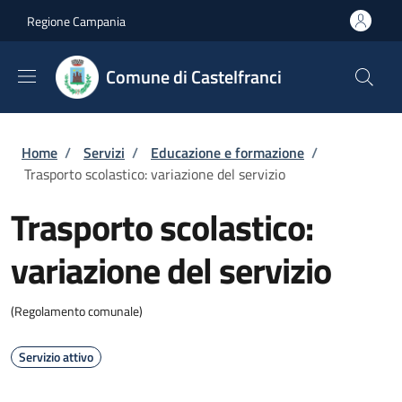
Salta al contenuto principale
Skip to footer content
Regione Campania
Comune di Castelfranci
Briciole di pane
Home
/
Servizi
/
Educazione e formazione
/
Trasporto scolastico: variazione del servizio
Trasporto scolastico:
variazione del servizio
(Regolamento comunale)
Servizio attivo