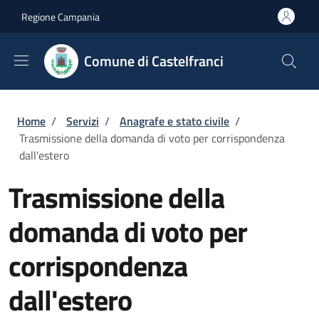
Salta al contenuto principale
Skip to footer content
Regione Campania
Comune di Castelfranci
Briciole di pane
Home
/
Servizi
/
Anagrafe e stato civile
/
Trasmissione della domanda di voto per corrispondenza
dall'estero
Trasmissione della
domanda di voto per
corrispondenza
dall'estero