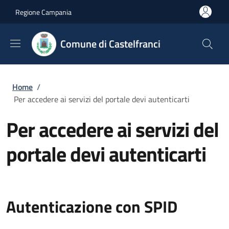
Salta al contenuto principale
Skip to footer content
Regione Campania
Comune di Castelfranci
Briciole di pane
Home
/
Per accedere ai servizi del portale devi autenticarti
Per accedere ai servizi del
portale devi autenticarti
Autenticazione con SPID